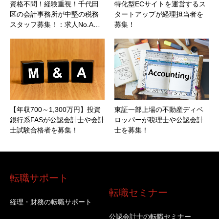
資格不問！経験重視！千代田
特化型ECサイトを運営するス
区の会計事務所が中堅の税務
タートアップが経理担当者を
スタッフ募集！：求人No.A…
募集！
【年収700～1,300万円】投資
東証一部上場の不動産ディベ
銀行系FASが公認会計士や会計
ロッパーが税理士や公認会計
士試験合格者を募集！
士を募集！
転職サポート
転職セミナー
経理・財務の転職サポート
公認会計士の転職セミナー