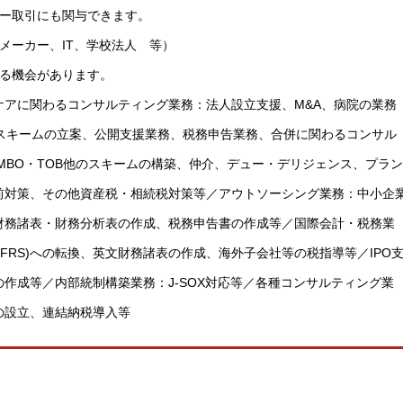
ダー取引にも関与できます。
メーカー、IT、学校法人 等）
わる機会があります。
アに関わるコンサルティング業務：法人設立支援、M&A、病院の業務
務：スキームの立案、公開支援業務、税務申告業務、合併に関わるコンサル
MBO・TOB他のスキームの構築、仲介、デュー・デリジェンス、プラン
前対策、その他資産税・相続税対策等／アウトソーシング業務：中小企
財務諸表・財務分析表の作成、税務申告書の作成等／国際会計・税務業
FRS)への転換、英文財務諸表の作成、海外子会社等の税指導等／IPO
作成等／内部統制構築業務：J-SOX対応等／各種コンサルティング業
の設立、連結納税導入等