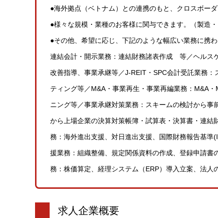
●海外拠点（ベトナム）との連携のもと、クロスボー
●様々な規模・業種のお客様に関与できます。（製造・
●その他、希望に応じ、下記のような幅広い業務に携
連結会計・開示業務：連結財務諸表作成 等／ヘルスケ
改善指導、事業承継等／J-REIT・SPC会計受託業
ティング等／M&A・事業再生・事業再編業務：M&A・
ニング等／事業承継対策業務：スキームの検討から事
から上場企業の決算対策帳簿・試算表・決算書・連結
務：海外進出支援、対日進出支援、国際財務報告基準(I
援業務：組織整備、規定関係資料の作成、登録申請書の
務：株価算定、経理システム（ERP）導入立案、法人
求人企業概要