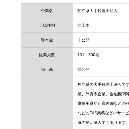
企業名
独立系大手税理士法人
上場種別
非上場
資本金
非公開
従業員数
101～500名
売上高
非公開
独立系の大手税理士法人で
業、外資系企業、金融機関等
事業承継や組織再編などの
などのFAS業務などのサー
気の良い法人でもあります