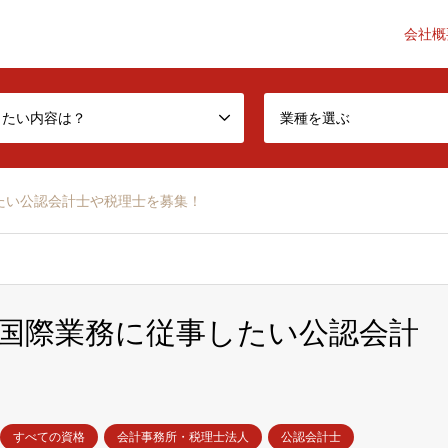
会社概
he accounting industry a little better-
したい内容は？
業種を選ぶ
たい公認会計士や税理士を募集！
国際業務に従事したい公認会計
すべての資格
会計事務所・税理士法人
公認会計士