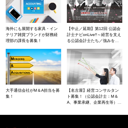
海外にも展開する家具・イン
【中止／延期】第12回 公認会
テリア雑貨ブランドが財務経
計士ナビonLive!!～経営を支え
理部の課長を募集！
る公認会計士たち／強みを…
大手通信会社がM＆A担当を募
【名古屋】経営コンサルタン
集！
ト募集！（公認会計士：M＆
A、事業承継、企業再生等）…