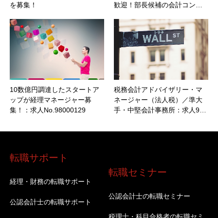
を募集！
歓迎！部長候補の会計コン…
10数億円調達したスタートア
税務会計アドバイザリー・マ
ップが経理マネージャー募
ネージャー（法人税）／準大
集！：求人No.98000129
手・中堅会計事務所：求人9…
転職サポート
転職セミナー
経理・財務の転職サポート
公認会計士の転職セミナー
公認会計士の転職サポート
税理士・科目合格者の転職セミ