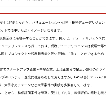
複数社に伴走しながら、バリュエーションや財務・税務デューデリジェン
ポットで従事いただくイメージとなります。
、税務業務にも従事することができます。例えば、デューデリジェンスに
デューデリジェンスも行っており、税務デューデリジェンスは税理士等
も同じプロジェクトや税務担当者と近い距離にて働くことができるため
豊富でスタートアップ企業～中堅企業、上場企業まで幅広い規模のクライ
プやベンチャー企業に強みを有しておりますが、FASや会計アドバイ
業、大手小売チェーンなど大手案件の実績も多数有しています。
いることから、株価評価案件は豊富に受注しており、株価評価の経験を積