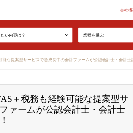
会社概
he accounting industry a little better-
したい内容は？
業種を選ぶ
も経験可能な提案型サービスで急成長中の会計ファームが公認会計士・会計士
円】FAS＋税務も経験可能な提案型サ
ファームが公認会計士・会計士
集！