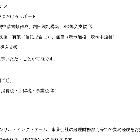
ンス
継におけるサポート
上場申請書類作成、内部統制構築、SO導入支援 等
入支援：有償（信託型含む）、無償（税制適格・税制非適格）
）導入支援
従事いただくことが可能です。
四半期）
消費税・所得税・事業税 等）
コンサルティングファーム、事業会社の経理財務部門等での実務経験をお
験合格者、USCPAなどの資格者の方