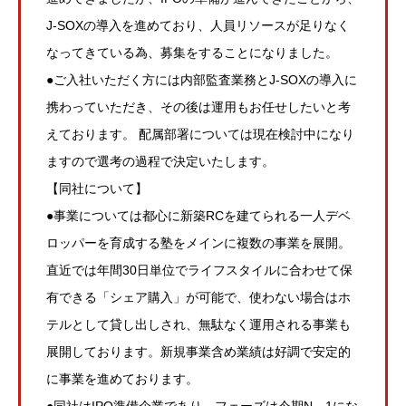
J-SOXの導入を進めており、人員リソースが足りなく
なってきている為、募集をすることになりました。
●ご入社いただく方には内部監査業務とJ-SOXの導入に
携わっていただき、その後は運用もお任せしたいと考
えております。 配属部署については現在検討中になり
ますので選考の過程で決定いたします。
【同社について】
●事業については都心に新築RCを建てられる一人デベ
ロッパーを育成する塾をメインに複数の事業を展開。
直近では年間30日単位でライフスタイルに合わせて保
有できる「シェア購入」が可能で、使わない場合はホ
テルとして貸し出しされ、無駄なく運用される事業も
展開しております。新規事業含め業績は好調で安定的
に事業を進めております。
●同社はIPO準備企業であり、フェーズは今期N－1にな