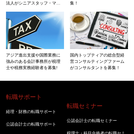
法人がシニアスタッフ・マ…
集！
アジア進出支援や国際業務に
国内トップティアの総合型経
強みのある会計事務所が税理
営コンサルティングファーム
士や税務実務経験者を募集!
がコンサルタントを募集！
転職サポート
転職セミナー
経理・財務の転職サポート
公認会計士の転職セミナー
公認会計士の転職サポート
税理士・科目合格者の転職セミ