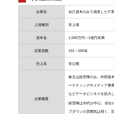
企業名
自己資本のみで成長したIT
上場種別
非上場
資本金
1,000万円～1億円未満
従業員数
101～500名
売上高
非公開
株主は経営陣のみ。外部資本
ーケティングやメディア事
などデータビジネスを拡大
企業概要
経営陣は30代が中心、全社
プダウンの雰囲気は弱く、