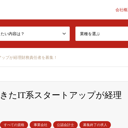
会社概
he accounting industry a little better-
したい内容は？
業種を選ぶ
アップが経理財務責任者を募集！
きたIT系スタートアップが経理
すべての資格
事業会社
公認会計士
募集終了の求人