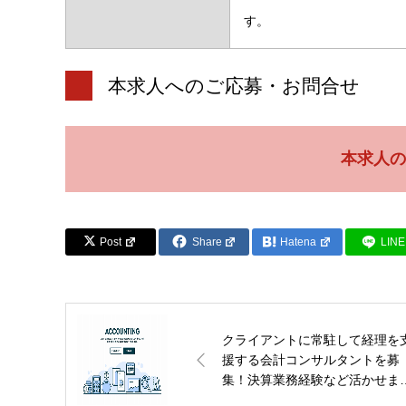
す。
本求人へのご応募・お問合せ
本求人の
Post
Share
Hatena
LINE
クライアントに常駐して経理を
援する会計コンサルタントを募
集！決算業務経験など活かせま
す。