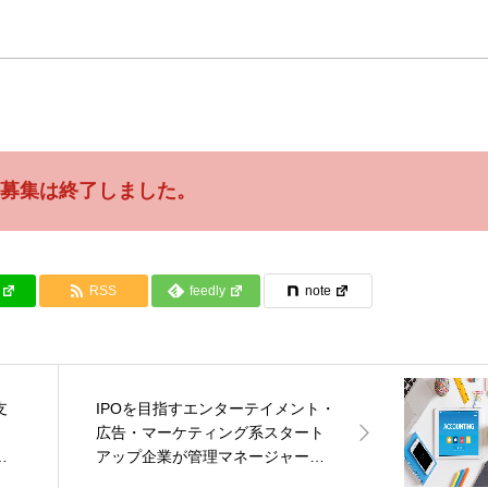
募集は終了しました。
RSS
feedly
note
支
IPOを目指すエンターテイメント・
広告・マーケティング系スタート
アップ企業が管理マネージャー募
集！