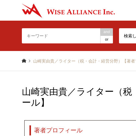
-Make t
and
検索
or
山崎実由貴／ライター（税・会計・経営分野）【著者
山崎実由貴／ライター（税
ール】
著者プロフィール